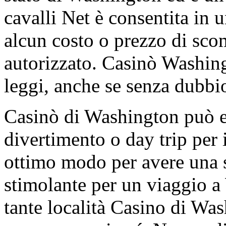
cavalli Net è consentita in 
alcun costo o prezzo di sco
autorizzato. Casinò Washing
leggi, anche se senza dubbio
Casinò di Washington può e
divertimento o day trip per 
ottimo modo per avere una s
stimolante per un viaggio a
tante località Casino di Wa