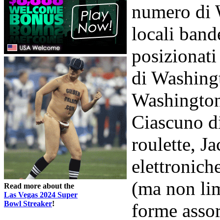
numero di W
locali ban
posizionati 
di Washingt
Washington 
Ciascuno di
roulette, J
elettroniche
(ma non lim
Read more about the
Las Vegas 2024 Super
Bowl Streaker
!
forme assor